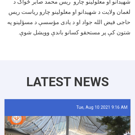
شهیدانو او معلولینو چارو ریس محمد صابر ځواک د
لغمان ولایت د شهیدانو او معلولینو چارو ریاست ریس
حاجی فیض الله جواد او د یادی مؤسسې د مسؤلينو په
شتون کې پر مستحقو کسانو باندې ووېشل شوې.
LATEST NEWS
Tue, Aug 10 2021 9:16 AM