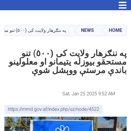
Skip
to
main
HOME
NEWS
په ننګرهار ولایت کی (٥٠٠) تنو مستحقو بیوزله یتیمانو او معلولینو باندې مرستې ووېشل شوې
content
په ننګرهار ولایت کی (٥٠٠) تنو
مستحقو بیوزله یتیمانو او معلولینو
باندې مرستې ووېشل شوې
Sat, Jan 25 2025 9:52 AM
https://mmd.gov.af/index.php/uz/node/4522