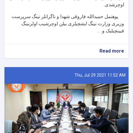
اوچرشدی
.
پوهنمل حمیدالله فاروقی شهدا و ناگرانلر نینگ سرپرست
وزیری وزارت نینگ ایشچیلری بیلن اوچرشیب اولرنینگ
قیینچیلیک و. . .
about
Read more
سرپرست
وزارت
امور
شهدا
Thu, Jul 29 2021 11:52 AM
و
معلولین
از
شعبات
و
دفاتر
کاری
وزارت
دیدن