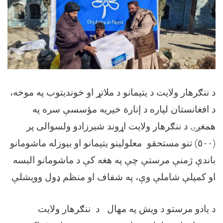
د ننګرهار ولایت د یتیمانو د ملاتړ او خوندیتوب په موخه،
د افغانستان لپاره د إنارة خیریه مؤسسې سره په
همغږۍ د ننګرهار ولایت اړوند شیرزادو ولسوالی پر
(٥٠٠) تنو مستحقو معلولینو یتیمانو او بیوزله ماشومانو
باندې ژمنې مرستې چې په هغه کې د ماشومانو البسه
او کمپلې شاملې وې، په شفاف او منظم ډول ووېشلې.
د یادو مرستو د ويش په مهال د ننګرهار ولایت