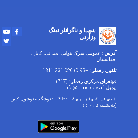
شهدا و ناگرانلر نینگ
Youtube
Facebook
وزارتی
Twitter
آدرس
: عمومی سرک هوایی میدانی، کابل ،
افغانستان
تلفون رقملر :
+93(0) 020 231 1811
قونغراق مرکزی رقملر
: (717)
ایمیل:
info@mmd.gov.af
ایش نینگ چاغ لری
۰۰۸:
تا
۰۰۴:
توشگچه توشون کیین
(پنجشنبه تا
۰۰۱: )