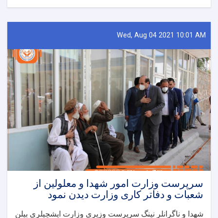
شهدا
و
ناگرانلر
نینگ
Wed, Aug 04 2021 10:01 AM
سرپرست
وزیری
وزارت
مالی
واداری
ریاست
لوازیمنی
تعیین‌له‌دی
سرپرست وزارت امور شهدا و معلولین از
شعبات و دفاتر کاری وزارت دیدن نمود
شهدا و ناگرانلر نینگ سرپرست وزیری وزارت ایشچیلری بیلن