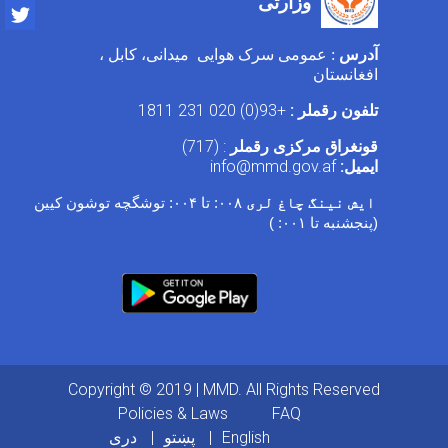
وزارتی
Twitter
آدرس
: عمومی سرک هوایی میدانی، کابل ،
افغانستان
+93(0) 020 231 1811
تلفون رقملر :
: (717)
قونغراق مرکزی رقملر
info@mmd.gov.af
ایمیل:
توشگچه توشون کیین
۰۰۴:
تا
۰۰۸:
ایش نینگ چاغ لری
۰۰۱: )
(پنجشنبه تا
Copyright © 2019 | MMD. All Rights Reserved
Footer menu
Policies & Laws
FAQ
دری
پښتو
English