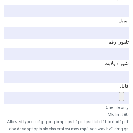
ایمیل
تلفون رقم
شهر / ولایت
فایل
One file only.
80 MB limit.
Allowed types: gif jpg png bmp eps tif pict psd txt rtf html odf pdf
doc docx ppt pptx xls xlsx xml avi mov mp3 ogg wav bz2 dmg gz