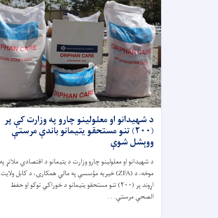
د شهیدانو او معلولینو چارو په وزارت کې پر
(۲۰۰) تنو مستحقو یتیمانو باندې مرستې
ووېشل شوې
د شهیدانو او معلولینو چارو وزارت د یتیمانو د اقتصادي ملاتړ په
موخه، د (
ZFA)
خیریه مؤسسې په مالي همکارۍ، د کابل ولایت
اړوند پر (
۲۰۰)
تنو مستحقو یتیمانو د خوراکي توکو او حفظ
‌الصحې مرستې. . .