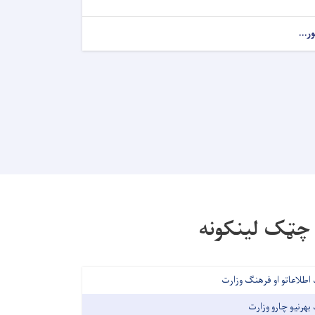
ور...
چټک لینکونه
 اطلاعاتو او فرهنګ وزارت
 بهرنیو چارو وزارت