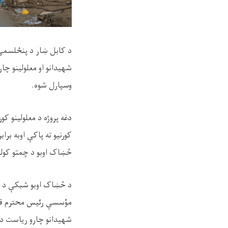
د کابل ښار د پنځلسمې ن
شهیدانو او معلولینو چار
وسپارل شوه.
دغه پروژه د معلولینو ک
کورنیو ته پاکې اوبه برا
څښاک اوبو د چمتو کولو
د څښاک اوبو شبکې د پر
مؤسسې رئیس محترم قاري 
شهیدانو چارو ریاست د 