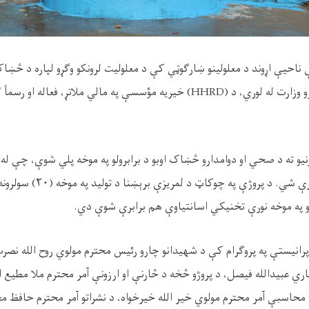
احیې اړوند د معلولینو ښارګوټي کې د معلولیت لرونکو وګړو لپاره د څښاک 
و وزارت له لوري، د (
HHRD)
خیریه مؤسسې په مالي ملاتړ، فعاله او رسماً
ورنیو ته د صحي او دوامدارو څښاک اوبو د برابرولو په موخه پلي شوې، چې له
برې شي. د پروژې په چوکاټ د لمریزې برېښنا د تولید په موخه (
۲۰)
سولرون
 په موخه نورې تخنیکي اسانتیاوې هم برابرې شوې دي.
انیستې په پروګرام کې د شهیدانو چارو رئیس محترم مولوي روح الله نصرت
عبیدالله فیصل، د پروژو څخه د څارنې او ارزونې آمر محترم ملا مطیع الل
محاسبې آمر محترم مولوي خیر الله خیرخواه، د نشراتو آمر محترم حافظ م