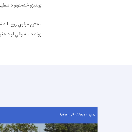
ټولنیزو خدمتونو د تنظی
محترم مولوي روح الله ن
ژوند د ښه والي او د هغ
شنبه ۱۴۰۵/۵/۱۰ - ۹:۴۵