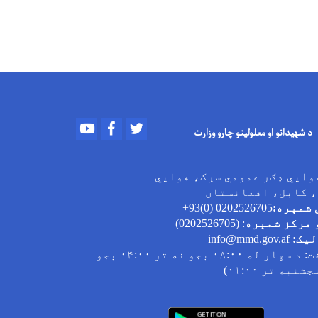
Youtube
Facebook
Twitter
د شهیدانو او معلولینو چارو وزارت
وایي ډګر عمومي سړک، هوایي
، کابل، افغانستان
 شمېره:
0202526705 (0)93+
 مرکز شمېره
: (0202526705)
لیک:
info@mmd.gov.af
ت
: د سهار له ۰۸:۰۰ بجو نه تر ۰۴:۰۰ بجو
به تر ۰۱:۰۰)