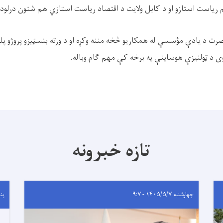
م ریاست استازو او د کابل ولایت د اقتصاد ریاست استازي هم شتون درلود.
صرت د یادې مؤسسې له همکاریو څخه مننه وکړه او د ورته بنسټیزو پروژو پل
وی د ټولنیزې هوساینې په برخه کې مهم ګام وباله.
تازه خبرونه
چهارشنبه ۱۴۰۵/۵/۷ - ۹:۷
پنجشنب