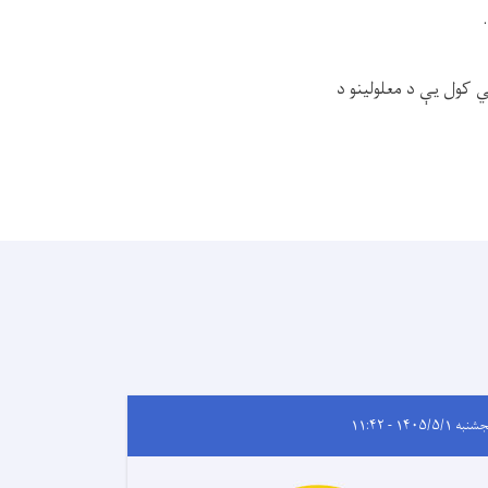
ي کول یې د معلولینو د
ه ۱۴۰۵/۵/۱ - ۱۱:۴۲