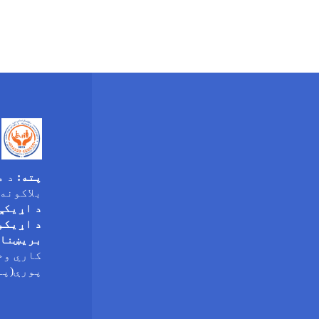
پته:
د ه
بلاکونه
د اړیکې
د اړیکو
بریښنا
کاري وخ
پورې(پنجشن