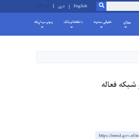
اوزبیکی
SEARCH
English
دری
پروژې
حقوقی سندونه
د اطلاعاتو بانک
زمونږ سره اړیکه
اوبو شبکه فعاله
https://mmd.go