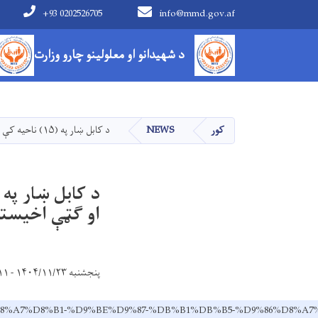
+93 0202526705
info@mmd.gov.af
Main navigation
د شهیدانو او معلولینو چارو وزارت
کور
NEWS
د کابل ښار په (۱۵) ناحیه کې د معلولینو لپاره د څښاک اوبو شبکه فعاله او ګټې اخیستنې ته وسپارل شوه
او ګټې اخیستن
پنجشنبه ۱۴۰۴/۱۱/۲۳ - ۹:۱۱
%DA%9A%D8%A7%D8%B1-%D9%BE%D9%87-%DB%B1%DB%B5-%D9%8