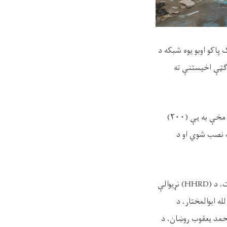
پاکو اوبو یوه شبکه د
 ګټې اخیستنې ته
 مخې به یې (
۲۰۰)
ه نصب شوي او د
، د (
HHRD)
نړیوالې
ه ابوالمختار، د
حمد یعقوب روښان، د