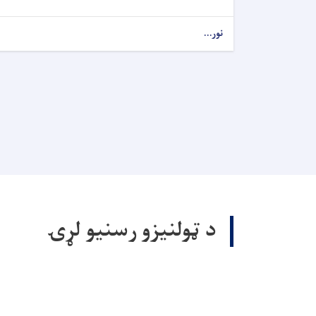
نور...
د ټولنيزو رسنيو لړۍ