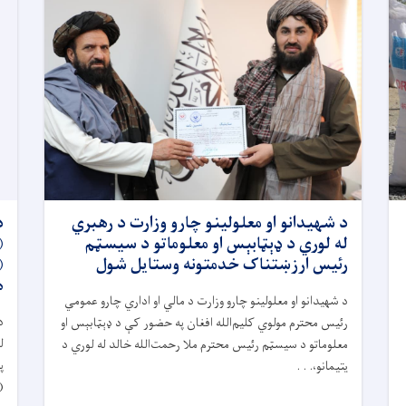
د شهیدانو او معلولینو چارو وزارت د رهبري
د
له لوري د ډېټابېس او معلوماتو د سیسټم
رئیس ارزښتناک خدمتونه وستایل شول
ه
د شهیدانو او معلولینو چارو وزارت د مالي او اداري چارو عمومي
د
رئیس محترم مولوي کلیم‌الله افغان په حضور کې د ډېټابېس او
ل
معلوماتو د سیسټم رئیس محترم ملا رحمت‌الله خالد له لوري د
پ
یتیمانو،. . .
(