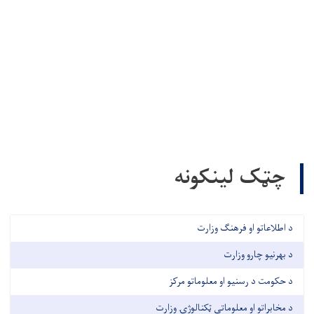
چټک لینکونه
د اطلاعاتو او فرهنګ وزارت
د بهرنیو چارو وزارت
د حکومت د رسنیو او معلوماتو مرکز
د مخابراتو او معلوماتي ټکنالوژۍ وزارت