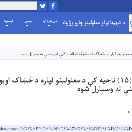
Twitter
Facebook
لټون
د شهیدانو او معلولینو چارو وزارت
د وزارت په اړه
رسنۍ
فرصتونه
اصلي
منځپانګه
دانګل
د کابل ښار په (۱۵) ناحیه کې د معلولینو لپاره د څښاک 
ې ته وسپارل شوه
v.af/index.php/ps/%D8%AF-%DA%A9%D8%A7%D8%A8%D9%84-