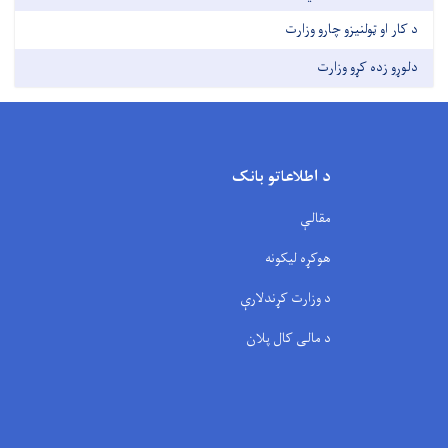
د کار او ټولنیزو چارو وزارت
دلوړو زده کړو وزارت
د اطلاعاتو بانک
مقالې
هوکړه لیکونه
د وزارت کړندلارې
د مالی کال پلان