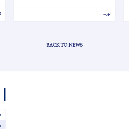
نور...
ن
BACK TO NEWS
د
د