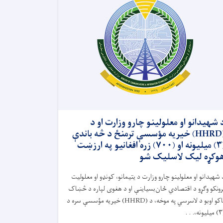
 شهیدانو او معلولینو چارو وزارت او د
(HHRD) خیریه مؤسسې ترمنځ د څه باندې
(۳) میلیونه او (۷۰۰) زره افغانیو په ارزښت
وکړه لیک لاسلیک شو
 شهیدانو او معلولینو چارو وزارت د یتیمانو، کونډو او معلولیت
رونکو وګړو د اقتصادي ځان‌بسیاینې او د هغوی لپاره د څښاک
اکو اوبو د لاسرسي په موخه، د (
HHRD)
خیریه مؤسسې سره د
۳)
میلیونه،. . .