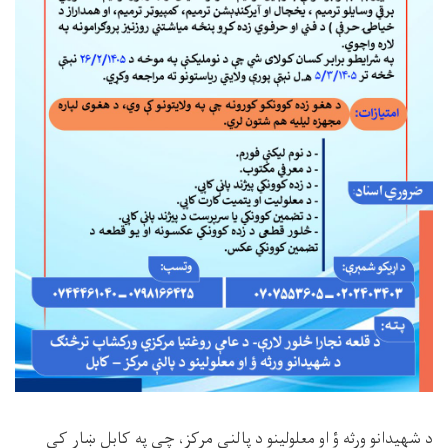
د شهیدانو ورثه ؤ او معلولینو د پالنې مرکز، چې په کابل ښار کې