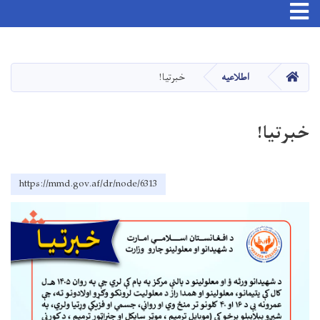
Skip
to
main
صفحه اصلی
اطلاعیه
خبرتیا!
content
خبرتیا!
https://mmd.gov.af/dr/node/6313