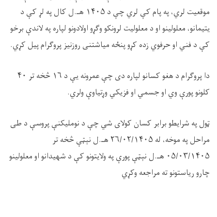
موقعیت لري، په پام کې لري چې د
۱۴۰۵
هـ.ل کال په لړ کې د
یتیمانو، معلولینو او د معلولیت لرونکو وګړو اولادونو لپاره په لاندې برخو
کې د فني او حرفوي زده کړو پنځه میاشتنی روزنیز پروګرام پیل کړي.
دا پروګرام د هغو کسانو لپاره دی چې عمرونه یې د
۱۶
څخه تر
۴۰
کلونو پورې وي او جسمي او فزیکي وړتیاوې ولري.
ټول په شرایطو برابر کسان کولای شي چې د نوملیکنې پروسې د طی
مراحل په موخه، له
۲۶/۰۲/۱۴۰۵
هـ.ل نېټې څخه تر
۰۵/۰۳/۱۴۰۵
هـ.ل نېټې پورې په ولایتونو کې د شهیدانو او معلولینو
چارو ریاستونو ته مراجعه وکړي