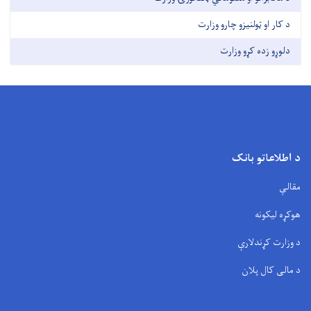
د کار او ټولنیزو چارو وزارت
دلوړو زده کړو وزارت
د اطلاعاتو بانک
مقالې
هوکړه لیکونه
د وزارت کړندلارې
د مالی کال پلان