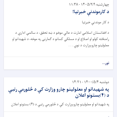
چهارشنبه ۱۴۰۵/۲/۹ - ۱۱:۳۸
د کارموندنې خبرتیا!
د کار موندنې خبرتیا
د افغانستان اسلامي امارت د عالي موخو د ښه تحقق، د سالمې ادارې د
رامنځته کولو او اصلاح او د مسلکي کسانو د ګمارنۍ په موخه، د شهیدانو او
معلولینو چارو وزارت د نوي . . .
نور...
دوشنبه ۱۴۰۰/۵/۴ - ۱۴:۲۱
په شهیدانو او معلولینو چارو وزارت کې د څلورمې رتبې
د (۴)بستونو اعلان
په شهیدانو او معلولینو چارو وزارت کې د څلورمې رتبې د (۴) بستونو اعلان