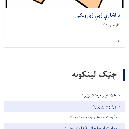
د اشارې ژبې ژباړونکی
کار ځای : کابل
نور...
چټک لینکونه
د اطلاعاتو او فرهنګ وزارت
د بهرنیو چارو وزارت
د حکومت د رسنیو او معلوماتو مرکز
د مخابراتو او معلوماتي ټکنالوژۍ وزارت