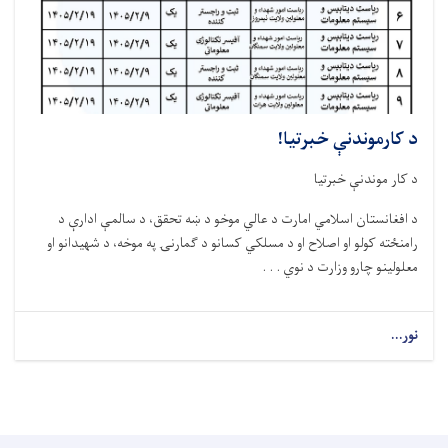
د کارموندنې خبرتیا!
د کار موندنې خبرتیا
د افغانستان اسلامي امارت د عالي موخو د ښه تحقق، د سالمې ادارې د
رامنځته کولو او اصلاح او د مسلکي کسانو د ګمارنۍ په موخه، د شهیدانو او
معلولینو چارو وزارت د نوي . . .
نور...