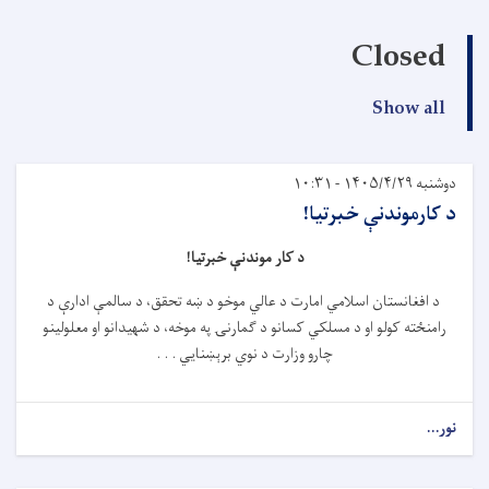
Closed
Show all
دوشنبه ۱۴۰۵/۴/۲۹ - ۱۰:۳۱
د کارموندنې خبرتیا!
د کار موندنې خبرتیا!
د افغانستان اسلامي امارت د عالي موخو د ښه تحقق، د سالمې ادارې د
رامنځته کولو او د مسلکي کسانو د ګمارنۍ په موخه، د شهیدانو او معلولینو
چارو وزارت د نوي برېښنایي . . .
نور...