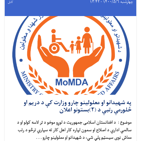
چهارشنبه ۱۴۰۰/۵/۶ - ۱۳:۴۲
کابل
په شهیدانو او معلولینو چارو وزارت کې د دریم او
څلورمې رتبې د (۲)بستونو اعلان
موضوع :
د افغانستان اسلامی جمهوریت د لوړو موخو د تر لاسه کولو او د
سالمې ادارې د اصلاح او سمون لپاره کار اهل کار ته سپاري ترڅو د رتب
معاش نوی سیسټم پلي شي، د شهیدانو او معلولینو چارو . . .