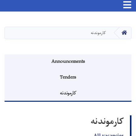
Toggle navigation
اصلي
منځپانګه
دانګل
کور
کارموندنه
منوی اطلاعیه
Announcements
Tenders
کارموندنه
کارموندنه