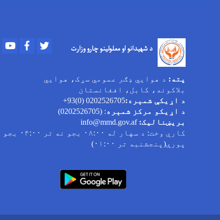
Youtube
Facebook
Twitter
د شهیدانو او معلولینو چارو وزارت
پته:
د هوایي ډګر عمومي سړک، هوایي
بلاکونه، کابل، افغانستان
د اړیکې شمېره:
0202526705 (0)93+
د اړیکو مرکز شمېره
: (0202526705)
بریښنالیک:
info@mmd.gov.af
کاري وخت
: د سهار له ۰۸:۰۰ بجو نه تر ۰۴:۰۰ بجو
پورې(پنجشنبه تر ۰۱:۰۰)