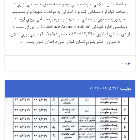
د افغانستان اسلامي امارت د عالي موخو د ښه تحقق، د سالمې ادارې د
رامنځته کولو او د مسلکي کسانو د ګمارنۍ په موخه، د شهیدانو او معلولینو
چارو وزارت د نوي برېښنایي سیسټم د ریفورم پرمختیایي پروژې اړوند د
ډېټابېس اداره کوونکی
(Database Administration)
ان ټي ای بست د
ازادۍ سیالۍ له لارې د ۴/۲۹
/
۱۴۰۵
څخه تر
۵/۱/ ۱۴۰۵
نېټې پورې اعلان
ته سپاري
د .
شرایطو وړکسان کولای شي د اعلان شوي بست . . .
نور...
چهارشنبه ۱۴۰۵/۲/۹ - ۱۱:۳۸