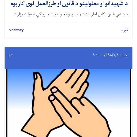
د شهیدانو او معلولینو د قانون او طرزالعمل لوی کارپوه
د دندې ځای: کابل اداره: د شهیدانو او معلولینو په چارو کې د دولت وزارت
نور...
vacancy
دوشنبه ۱۳۹۸/۷/۸ - ۹:۱۰
کابل