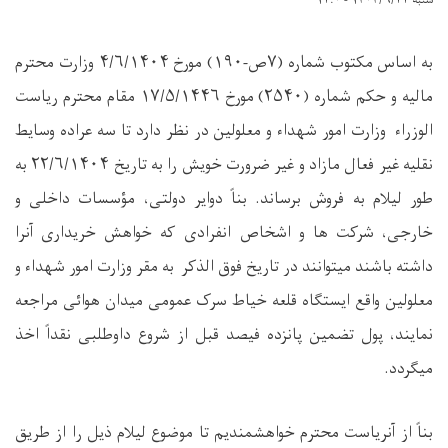
شنبه ۱۴۰۴/۶/۲۲ - ۱۲:۰
به اساس مکتوب شماره (
۷ص-۱۹۰
) مورخ
۱۴۰۴
/
۶
/
۴
وزارت محترم
مالیه و حکم شماره (
۲۵۴۰
) مورخ
۱۴۴۶
/
۵
/
۱۷
مقام محترم ریاست
الوزراء
وزارت امور شهداء و معلولین در نظر دارد تا سه عراده وسایط
نقلیه غیر فعال مازاد و غیر ضرورت خویش را به تاریخ
۱۴۰۴
/
۶
/
۲۲
به
طور لیلام به فروش برساند. بناً دوایر دولتی، مؤسسات داخلی و
خارجی، شرکت ها و اشخاص انفرادی که خواهش خریداری آنرا
داشته باشند میتوانند در تاریخ فوق الذکر به مقر وزارت امور شهداء و
معلولین واقع ایستگاه قلعه خیاط سرک عمومی میدان هوائی مراجعه
نمایند، پول تضمین پانزده فیصد قبل از شروع داو
طلبی
نقداً اخذ
میگردد.
بناً از آنریاست محترم خواهشمندیم تا موضوع لیلام ذیل را از طریق