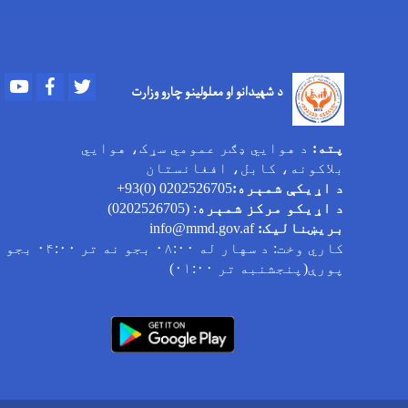
Youtube
Facebook
Twitter
د شهیدانو او معلولینو چارو وزارت
پته:
د هوایي ډګر عمومي سړک، هوایي
بلاکونه، کابل، افغانستان
د اړیکې شمېره:
0202526705 (0)93+
د اړیکو مرکز شمېره
: (0202526705)
بریښنالیک:
info@mmd.gov.af
کاري وخت
: د سهار له ۰۸:۰۰ بجو نه تر ۰۴:۰۰ بجو
پورې(پنجشنبه تر ۰۱:۰۰)