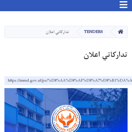
Toggle navigation
اصلي
منځپانګه
دانګل
کور
TENDERS
تدارکاتي اعلان
تدارکاتي اعلان
https://mmd.gov.af/ps/%D8%AA%D8%AF%D8%A7%D8%B1%D