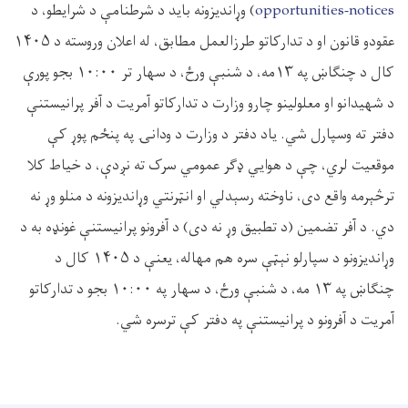
opportunities-notices
) وړاندیزونه باید د شرطنامې د شرایطو، د
عقودو قانون او د تدارکاتو طرزالعمل مطابق، له اعلان وروسته د ۱۴۰۵
کال د چنګاښ په ۱۳مه، د شنبې ورځ، د سهار تر ۱۰:۰۰ بجو پورې
د شهیدانو او معلولینو چارو وزارت د تدارکاتو آمریت د آفر پرانیستنې
دفتر ته وسپارل شي. یاد دفتر د وزارت د ودانۍ په پنځم پوړ کې
موقعیت لري، چې د هوایي ډګر عمومي سرک ته نږدې، د خیاط کلا
ترڅېرمه واقع دی، ناوخته رسېدلي او انټرنتي وړاندیزونه د منلو وړ نه
دي. د آفر تضمین (د تطبیق وړ نه دی) د آفرونو پرانیستنې غونډه به د
وړاندیزونو د سپارلو نېټې سره هم مهاله، یعنې د ۱۴۰۵ کال د
چنګاښ په ۱۳ مه، د شنبې ورځ، د سهار په ۱۰:۰۰ بجو د تدارکاتو
آمریت د آفرونو د پرانیستنې په دفتر کې ترسره شي.