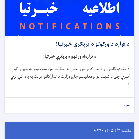
د قرارداد ورکولو د پرېکړې خبرتیا!
د قرارداد ورکولو د پرېکړې خبرتیا!
د عقودو قانون او د تدارکاتو طرزالعمل له احکامو سره سم، ټولو ته خبر ورکول
کېږي چې د شهیدانو او معلولینو چارو وزارت د تدارکاتو آمریت په پام کې لري،
د . . .
نور...
یکشنبه ۱۴۰۵/۴/۷ - ۸:۴۹