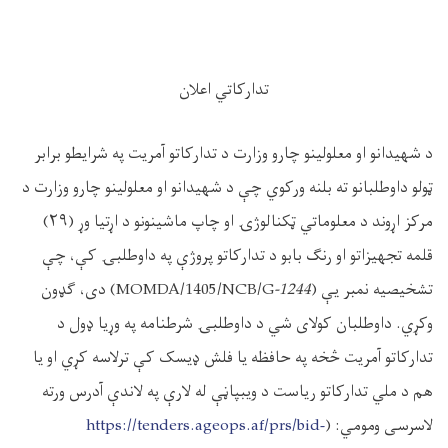
تدارکاتي اعلان
د شهیدانو او معلولینو چارو وزارت د تدارکاتو آمریت په شرایطو برابر
ټولو داوطلبانو ته بلنه ورکوي چې د شهیدانو او معلولینو چارو وزارت د
مرکز اړوند د معلوماتي ټکنالوژۍ او چاپ ماشینونو د اړتیا وړ (۲۹)
قلمه تجهیزاتو او رنګ بابو د تدارکاتو پروژې په داوطلبۍ کې، چې
تشخیصیه نمبر یې (
-1244
MOMDA/1405/NCB/G
) دی، ګډون
وکړي. داوطلبان کولای شي د داوطلبۍ شرطنامه په وړیا ډول د
تدارکاتو آمریت څخه په حافظه یا فلش ډیسک کې ترلاسه کړي او یا
هم د ملي تدارکاتو ریاست د ویبپاڼې له لارې په لاندې آدرس ورته
لاسرسی ومومي: (
https://tenders.ageops.af/prs/bid-