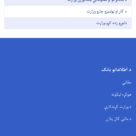
د کار او ټولنیزو چارو وزارت
دلوړو زده کړو وزارت
د اطلاعاتو بانک
مقالې
هوکړه لیکونه
د وزارت کړندلارې
د مالی کال پلان