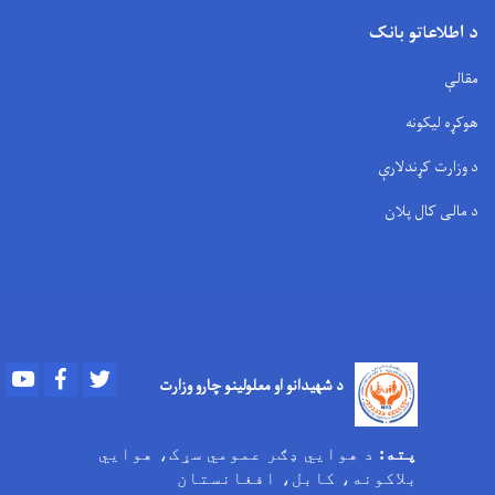
د اطلاعاتو بانک
مقالې
هوکړه لیکونه
د وزارت کړندلارې
د مالی کال پلان
Youtube
Facebook
Twitter
د شهیدانو او معلولینو چارو وزارت
پته:
د هوایي ډګر عمومي سړک، هوایي
بلاکونه، کابل، افغانستان