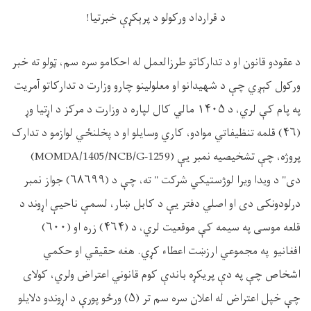
د قرارداد ورکولو د پرېکړې خبرتیا!
د عقودو قانون او د تدارکاتو طرزالعمل له احکامو سره سم، ټولو ته خبر
ورکول کېږي چې د شهیدانو او معلولینو چارو وزارت د تدارکاتو آمریت
په پام کې لري، د ۱۴۰۵ مالي کال لپاره د وزارت د مرکز د اړتیا وړ
(۴۶) قلمه تنظیفاتي موادو، کاري وسایلو او د پخلنځي لوازمو د تدارک
پروژه، چې تشخیصیه نمبر یې (
MOMDA/1405/NCB/G-1259
)
دی" د ویدا ویرا لوژستیکي شرکت " ته، چې د (۶۸۶۹۹) جواز نمبر
درلودونکی دی او اصلي دفتر یې د کابل ښار، لسمې ناحیې اړوند د
قلعه موسی په سیمه کې موقعیت لري، د (۴۶۴) زره او (۶۰۰)
افغانیو په مجموعي ارزښت اعطاء کړي. هغه حقیقي او حکمي
اشخاص چې په دې پریکړه باندې کوم قانوني اعتراض ولري، کولای
چې خپل اعتراض له اعلان سره سم تر (۵) ورځو پورې د اړوندو دلایلو