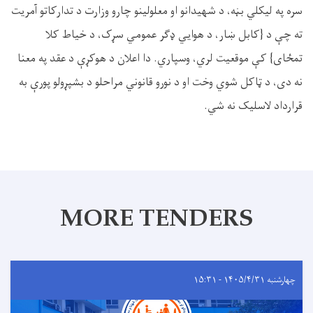
سره په لیکلي بڼه، د شهیدانو او معلولینو چارو وزارت د تدارکاتو آمریت
ته چې د {کابل ښار، د هوايي ډګر عمومي سړک، د خیاط کلا
تمځای} کې موقعیت لري، وسپاري. دا اعلان د هوکړې د عقد په معنا
نه دی، د ټاکل شوي وخت او د نورو قانوني مراحلو د بشپړولو پورې به
قرارداد لاسلیک نه شي.
MORE TENDERS
چهارشنبه ۱۴۰۵/۴/۳۱ - ۱۵:۳۱