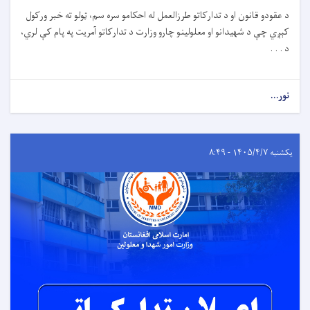
د عقودو قانون او د تدارکاتو طرزالعمل له احکامو سره سم، ټولو ته خبر ورکول
کېږي چې د شهیدانو او معلولینو چارو وزارت د تدارکاتو آمریت په پام کې لري،
د . . .
نور...
یکشنبه ۱۴۰۵/۴/۷ - ۸:۴۹