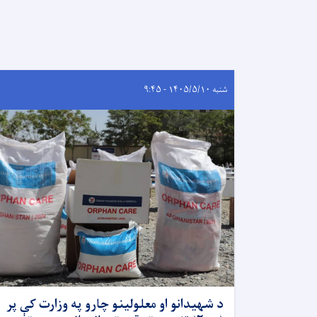
شنبه ۱۴۰۵/۵/۱۰ - ۹:۴۵
د شهیدانو او معلولینو چارو په وزارت کې پر