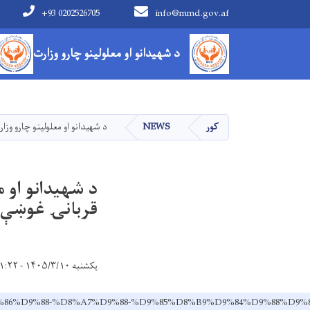
+93 0202526705
info@mmd.gov.af
Main navigation
د شهیدانو او معلولینو چارو وزارت
کور
NEWS
د شهيدانو او معلولينو چارو وزارت کې پر (۶۴۳) تنو مستحقو کسانو د 
قربانۍ غوښې
یکشنبه ۱۴۰۵/۳/۱۰ - ۱۱:۲۲
D8%A7%D9%86%D9%88-%D8%A7%D9%88-%D9%85%D8%B9%D9%84%D