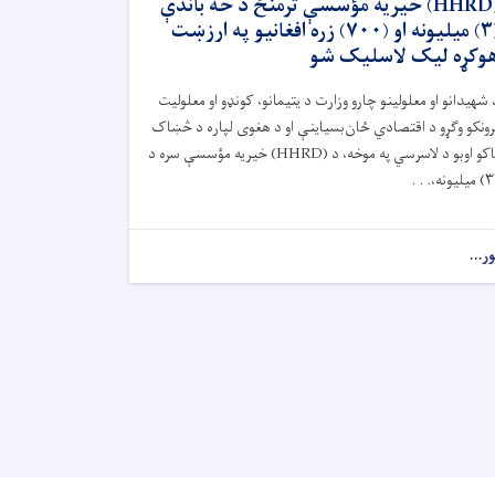
(HHRD) خیریه مؤسسې ترمنځ د څه باندې
(۳) میلیونه او (۷۰۰) زره افغانیو په ارزښت
وکړه لیک لاسلیک شو
 شهیدانو او معلولینو چارو وزارت د یتیمانو، کونډو او معلولیت
رونکو وګړو د اقتصادي ځان‌بسیاینې او د هغوی لپاره د څښاک
اکو اوبو د لاسرسي په موخه، د (
HHRD)
خیریه مؤسسې سره د
۳)
میلیونه،. . .
ور...