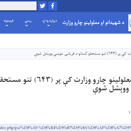
Twitter
Facebook
لټون
د شهیدانو او معلولینو چارو وزارت
د وزارت په اړه
رسنۍ
فرصتونه
اصلي
منځپانګه
دانګل
قربانۍ غوښې ووېشل شوې
د شهيدانو او معلولينو چارو وزارت کې 
 ووېشل شوې
v.af/index.php/ps/%D8%AF-%D8%B4%D9%87%D9%8A%D8%AF%