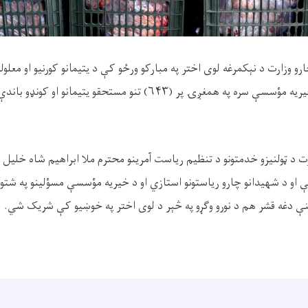
ارو وزارت د‌ نېکمرغه لوی اختر په مبارکو ورځو کې د یتیمانو کورنیو او معلولی
ریه مؤسسې سره په همغږۍ پر (
۶۴۳)
تنو مستحقو یتیمانو او کونډو باند
د ټولنیزو خدمتونو‌ د تنظيم رياست آمرینو محترم ملا ابراهيم شاه خلیل 
نې او د شهیدانو چارو ریاستونو استازي او د خیریه مؤسسې مسؤلينو په ش
نې دغه قشر هم د نورو وګړو په څېر د لوی اختر په خوښیو کې شریک شي.