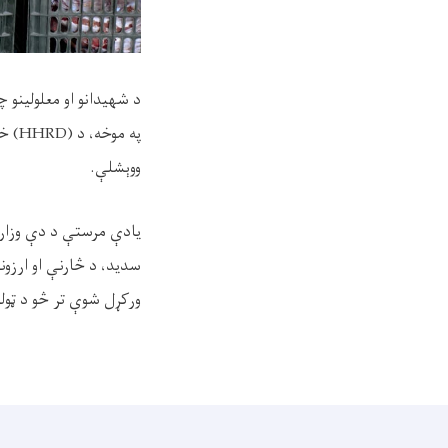
د‌ شهیدانو او معلولینو چ
په موخه، د (
HHRD)
خی
ووېشلې.
یادې مرستې د دې وزارت 
سدید، د څارنې او ارزو
ورکړل شوې تر څو د ټول