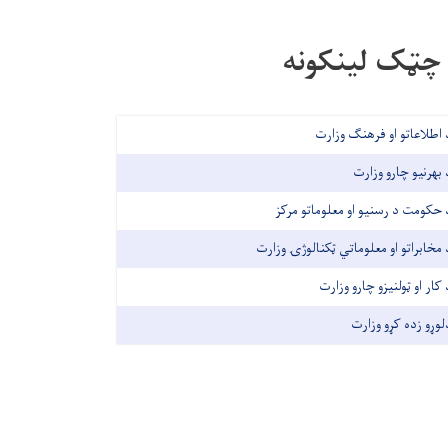
چټک لینکونه
 اطلاعاتو او فرهنګ وزارت
 بهرنیو چارو وزارت
 حکومت د رسنیو او معلوماتو مرکز
 مخابراتو او معلوماتي ټکنالوژۍ وزارت
 کار او ټولنیزو چارو وزارت
لوړو زده کړو وزارت