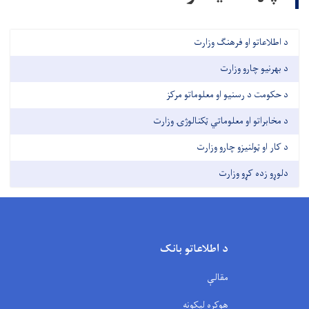
د اطلاعاتو او فرهنګ وزارت
د بهرنیو چارو وزارت
د حکومت د رسنیو او معلوماتو مرکز
د مخابراتو او معلوماتي ټکنالوژۍ وزارت
د کار او ټولنیزو چارو وزارت
دلوړو زده کړو وزارت
د اطلاعاتو بانک
مقالې
هوکړه لیکونه