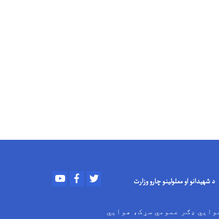
Youtube
Facebook
Twitter
د شهیدانو او معلولینو چارو وزارت
وایي ډګر عمومي سړک، هوایي