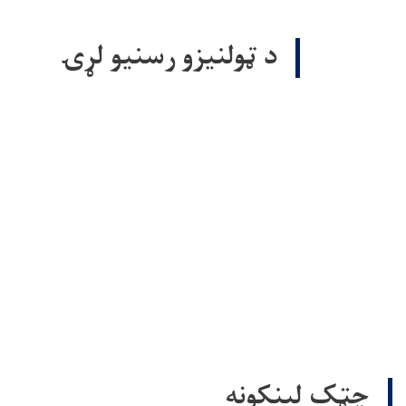
د ټولنيزو رسنيو لړۍ
چټک لینکونه