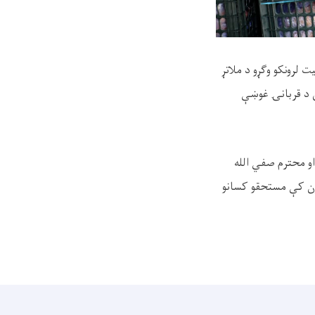
ت لرونکو وګړو د ملاتړ
ې د قربانۍ غوښې
او محترم صفي الله
تون کې مستحقو کسانو