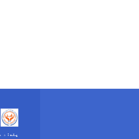
پته:
د ه