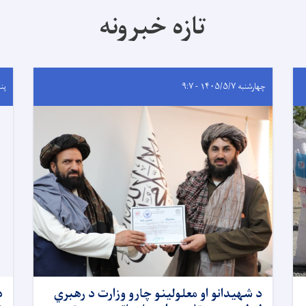
تازه خبرونه
چهارشنبه ۱۴۰۵/۵/۷ - ۹:۷
پنجشنب
د شهیدانو او معلولینو چارو وزارت د رهبري
د