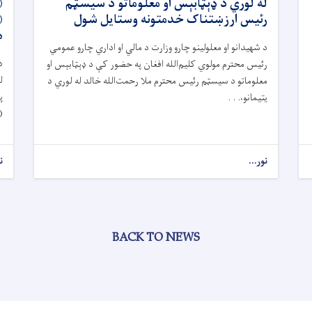
له لوري د ډېټابېس او معلوماتو د سیسټم
رئیس ارزښتناک خدمتونه وستایل شول
ه
د شهیدانو او معلولینو چارو وزارت د مالي او اداري چارو عمومي
د
رئیس محترم مولوي کلیم‌الله افغان په حضور کې د ډېټابېس او
ل
معلوماتو د سیسټم رئیس محترم ملا رحمت‌الله خالد له لوري د
پ
یتیمانو،. . .
(
نور...
ن
BACK TO NEWS