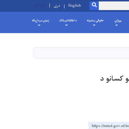
اوزبیکی
SEARCH
English
دری
پروژې
حقوقی سندونه
د اطلاعاتو بانک
زمونږ سره اړیکه
پر (۶۴۳) تنو مستحقو کسانو د
https://mmd.go