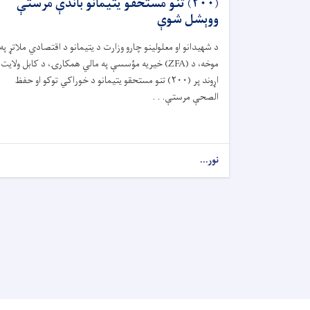
(۲۰۰) تنو مستحقو یتیمانو باندې مرستې
ووېشل شوې
د شهیدانو او معلولینو چارو وزارت د یتیمانو د اقتصادي ملاتړ په
موخه، د (
ZFA)
خیریه مؤسسې په مالي همکارۍ، د کابل ولایت
اړوند پر (
۲۰۰)
تنو مستحقو یتیمانو د خوراکي توکو او حفظ
‌الصحې مرستې. . .
نور...