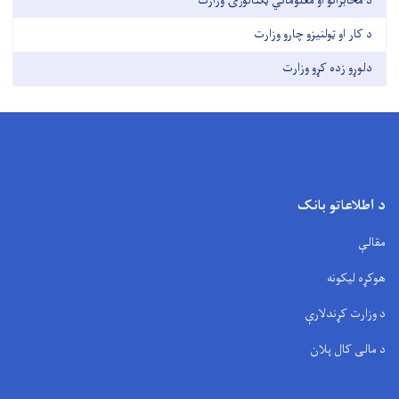
د مخابراتو او معلوماتي ټکنالوژۍ وزارت
د کار او ټولنیزو چارو وزارت
دلوړو زده کړو وزارت
د اطلاعاتو بانک
مقالې
هوکړه لیکونه
د وزارت کړندلارې
د مالی کال پلان