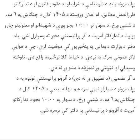
وړاندیزونه باید د شرطنامې د شرایطو، د عقودو قانون او د تدارکاتو
طرزالعمل مطابق، له اعلان وروسته د ۱۴۰۵ کال د چنګاښ په ۶ مه،
د شنبې ورځ، د سهار تر ۱۰:۰۰ بجو پورې د شهیدانو او معلولینو چارو
وزارت د تدارکاتو آمریت د آفر پرانیستنې دفتر ته وسپارل شي. یاد
دفتر د وزارت د ودانۍ په پنځم پوړ کې موقعیت لري، چې د هوایي
ډګر عمومي سرک ته نږدې، د خیاط کلا ترڅېرمه واقع دی، ناوخته
رسېدلي او انټرنتي وړاندیزونه د منلو وړ نه دي.
د آفر تضمین (د تطبیق وړ نه دی) د آفرونو پرانیستنې غونډه به د
وړاندیزونو د سپارلو نېټې سره هم مهاله، یعنې د ۱۴۰۵ کال د
چنګاښ په ۶ مه، د شنبې ورځ، د سهار په ۱۰:۰۰ بجو د تدارکاتو
آمریت د آفرونو د پرانیستنې په دفتر کې ترسره شي.