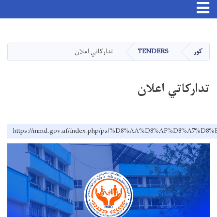
اصلي
منځپانګه
دانګل
کور
TENDERS
تدارکاتي اعلان
تدارکاتي اعلان
https://mmd.gov.af/index.php/ps/%D8%AA%D8%AF%D8%A