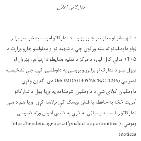
تدارکاتي اعلان
د شهیدانو او معلولینو چارو وزارت د تدارکاتو آمریت په شرایطو برابر
ټولو داوطلبانو ته بلنه ورکوي چې د شهیدانو او معلولینو چارو وزارت د
۱۴۰۵ مالي کال لپاره د مرکز د نقلیه وسایطو د اړتیا وړ، پټرول او
ډیزل تیلو د تدارک او برابرولو پروسې په داوطلبۍ کې، چې تشخیصیه
نمبر یې (MOMDA/1405/NCB/G-1246) دی، ګډون وکړي.
داوطلبان کولای شي د داوطلبۍ شرطنامه په وړیا ډول د تدارکاتو
آمریت څخه په حافظه یا فلش ډیسک کې ترلاسه کړي او یا هم د ملي
تدارکاتو ریاست د ویبپاڼې له لارې په لاندې آدرس ورته لاسرسی
ومومي: (https://tenders.ageops.af/prs/bid-opportunities-
notices)