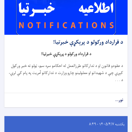
د قرارداد ورکولو د پرېکړې خبرتیا!
د قرارداد ورکولو د پرېکړې خبرتیا!
د عقودو قانون او د تدارکاتو طرزالعمل له احکامو سره سم، ټولو ته خبر ورکول
کېږي چې د شهیدانو او معلولینو چارو وزارت د تدارکاتو آمریت په پام کې لري،
د . . .
نور...
یکشنبه ۱۴۰۵/۴/۷ - ۸:۴۹