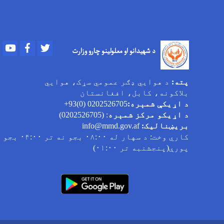
Youtube
Facebook
Twitter
د شهیدانو او معلولینو چارو وزارت
پته:
د هوایي ډګر عمومي سړک، هوایي
بلاکونه، کابل، افغانستان
د اړیکې شمېره:
0202526705 (0)93+
د اړیکو مرکز شمېره
: (0202526705)
بریښنالیک:
info@mmd.gov.af
کاري وخت
: د سهار له ۰۸:۰۰ بجو نه تر ۰۴:۰۰ بجو
پورې(پنجشنبه تر ۰۱:۰۰)