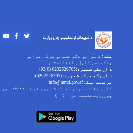
Youtube
Facebook
Twitter
د شهیدانو او معلولینو چارو وزارت
پته:
د هوایي ډګر عمومي سړک، هوایي
بلاکونه، کابل، افغانستان
د اړیکې شمېره:
0202526705 (0)93+
د اړیکو مرکز شمېره
: (0202526705)
بریښنالیک:
info@mmd.gov.af
کاري وخت
: د سهار له ۰۸:۰۰ بجو نه تر ۰۴:۰۰ بجو
پورې(پنجشنبه تر ۰۱:۰۰)