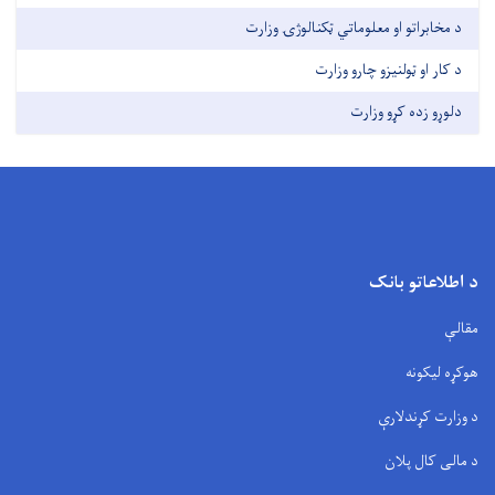
د مخابراتو او معلوماتي ټکنالوژۍ وزارت
د کار او ټولنیزو چارو وزارت
دلوړو زده کړو وزارت
د اطلاعاتو بانک
مقالې
هوکړه لیکونه
د وزارت کړندلارې
د مالی کال پلان