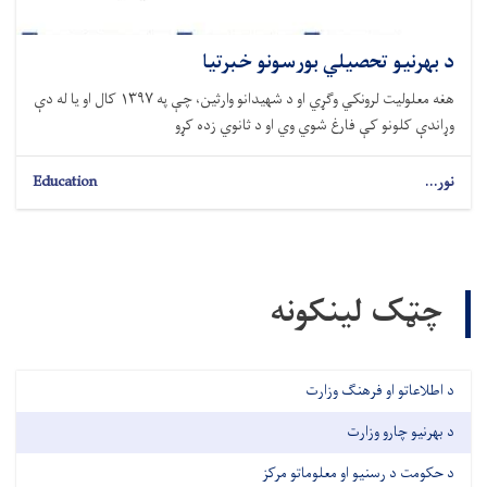
د بهرنیو تحصیلي بورسونو خبرتیا
هغه معلولیت لرونکي وګړي او د شهیدانو وارثین، چې په ۱۳۹۷ کال او یا له دې
وړاندې کلونو کې فارغ شوي وي او د ثانوي زده کړو
نور...
Education
چټک لینکونه
د اطلاعاتو او فرهنګ وزارت
د بهرنیو چارو وزارت
د حکومت د رسنیو او معلوماتو مرکز