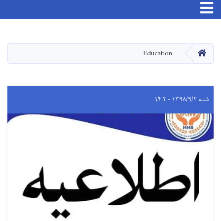
اصلي
منځپانګه
دانګل
کور
Education
شنبه ۱۳۹۸/۹/۲ - ۱۴:۳