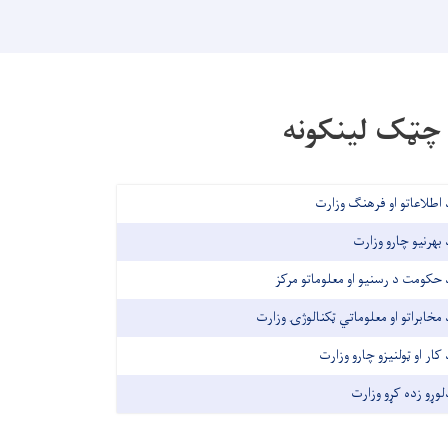
چټک لینکونه
 اطلاعاتو او فرهنګ وزارت
 بهرنیو چارو وزارت
 حکومت د رسنیو او معلوماتو مرکز
 مخابراتو او معلوماتي ټکنالوژۍ وزارت
 کار او ټولنیزو چارو وزارت
لوړو زده کړو وزارت