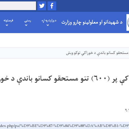
Twitter
Facebook
لټون
د شهیدانو او معلولینو چارو وزارت
د وزارت په اړه
رسنۍ
فرصتونه
اصلي
منځپانګه
دانګل
په لوګر ولايت کې پر (۶۰۰) تنو مستحقو کسانو باندې
v.af/index.php/ps/%D9%BE%D9%87-%D9%84%D9%88%DA%AB%