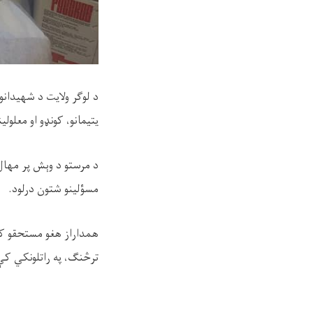
د لوګر ولایت د شهيدانو
یتیمانو، کونډو او معلو
د مرستو د وېش پر مهال
مسؤلينو شتون درلود.
همداراز هغو مستحقو کس
ترڅنګ، په راتلونکي کې 