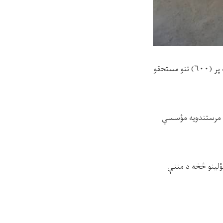
پر (
۶۰۰)
تنو مستحقو
د مرستندويه مؤسسې
ؤلینو څخه د مننې