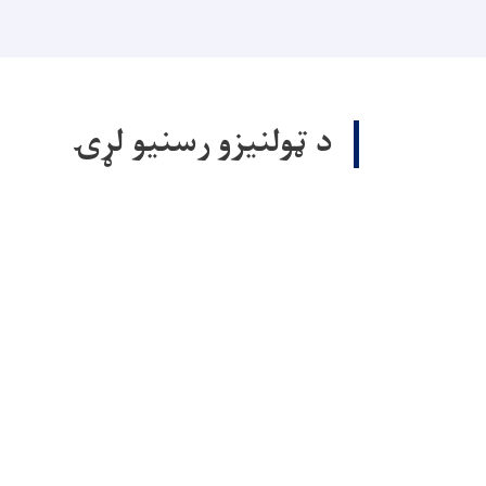
د ټولنيزو رسنيو لړۍ