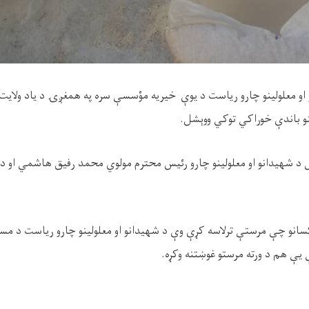
 او معلولينو چارو رياست د یوې خیریه مؤسسې سره په همغږۍ د یاد ولایت 
لینو باندې خوراکي توکي ووېشل.
 د شهيدانو او معلولينو چارو رئیس محترم مولوي محمد رفیق هاشمي او 
انو چې مرستې ترلاسه کړې وې د شهيدانو او معلولينو چارو رياست د مس
یې هم د ورته مرستو غوښتنه وکړه.