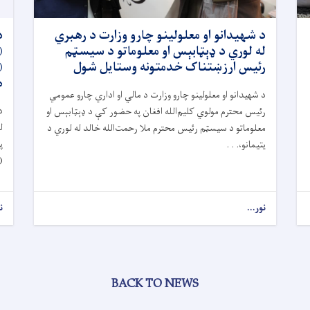
د شهیدانو او معلولینو چارو وزارت د رهبري
د
له لوري د ډېټابېس او معلوماتو د سیسټم
رئیس ارزښتناک خدمتونه وستایل شول
ه
د شهیدانو او معلولینو چارو وزارت د مالي او اداري چارو عمومي
د
رئیس محترم مولوي کلیم‌الله افغان په حضور کې د ډېټابېس او
ل
معلوماتو د سیسټم رئیس محترم ملا رحمت‌الله خالد له لوري د
پ
یتیمانو،. . .
(
نور...
ن
BACK TO NEWS