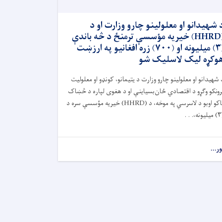
 شهیدانو او معلولینو چارو وزارت او د
(HHRD) خیریه مؤسسې ترمنځ د څه باندې
(۳) میلیونه او (۷۰۰) زره افغانیو په ارزښت
وکړه لیک لاسلیک شو
 شهیدانو او معلولینو چارو وزارت د یتیمانو، کونډو او معلولیت
رونکو وګړو د اقتصادي ځان‌بسیاینې او د هغوی لپاره د څښاک
اکو اوبو د لاسرسي په موخه، د (
HHRD)
خیریه مؤسسې سره د
۳)
میلیونه،. . .
ور...