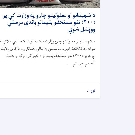
د شهیدانو او معلولینو چارو په وزارت کې پر
(۲۰۰) تنو مستحقو یتیمانو باندې مرستې
ووېشل شوې
د شهیدانو او معلولینو چارو وزارت د یتیمانو د اقتصادي ملاتړ په
موخه، د (
ZFA)
خیریه مؤسسې په مالي همکارۍ، د کابل ولایت
اړوند پر (
۲۰۰)
تنو مستحقو یتیمانو د خوراکي توکو او حفظ
‌الصحې مرستې. . .
نور...