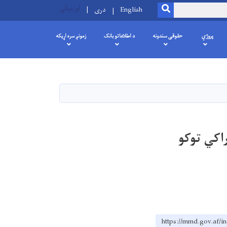
اوزبیکی
SEARCH
English
دری
پروژې
حقوقی سندونه
د اطلاعاتو بانک
زمونږ سره اړیکه
 د خوراکي توکو
https://mmd.go