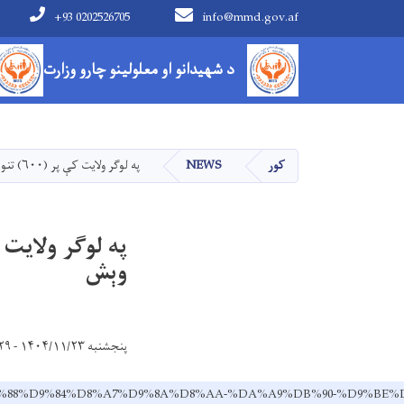
+93 0202526705
info@mmd.gov.af
Main navigation
د شهیدانو او معلولینو چارو وزارت
کور
NEWS
په لوګر ولايت کې پر (۶۰۰) تنو مستحقو کسانو باندې د خوراکي توکو وېش
وېش
پنجشنبه ۱۴۰۴/۱۱/۲۳ - ۹:۲۹
D8%B1-%D9%88%D9%84%D8%A7%D9%8A%D8%AA-%DA%A9%DB%90-