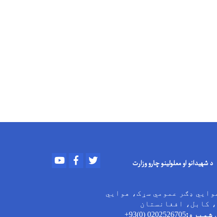
Youtube
Facebook
Twitter
د شهیدانو او معلولینو چارو وزارت
وایي ډګر عمومي سړک، هوایي
، کابل، افغانستان
 شمېره:
0202526705 (0)93+