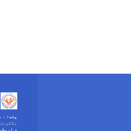
پته:
د ه
بلاکونه
د اړیکې