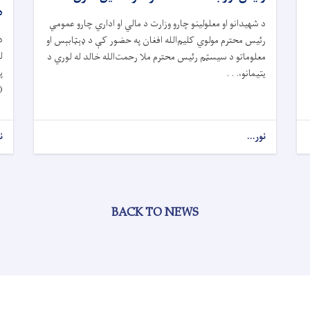
ه
د شهیدانو او معلولینو چارو وزارت د مالي او اداري چارو عمومي
د
رئیس محترم مولوي کلیم‌الله افغان په حضور کې د ډېټابېس او
ل
معلوماتو د سیسټم رئیس محترم ملا رحمت‌الله خالد له لوري د
پ
یتیمانو،. . .
(
نور...
ن
BACK TO NEWS