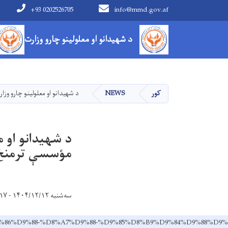
+93 0202526705
info@mmd.gov.af
Main navigation
د شهیدانو او معلولینو چارو وزارت
کور
NEWS
د شهیدانو او معلولینو چارو وزارت او د مسلم هندز ن
مؤسسې ترمنځ 
سه‌شنبه ۱۴۰۴/۱۲/۱۲ - ۹:۱۷
8%A7%D9%86%D9%88-%D8%A7%D9%88-%D9%85%D8%B9%D9%84%D