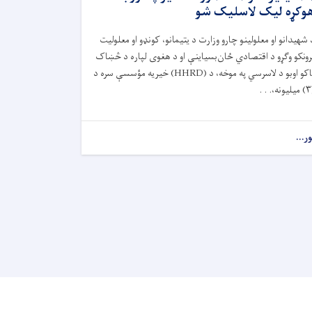
وکړه لیک لاسلیک شو
 شهیدانو او معلولینو چارو وزارت د یتیمانو، کونډو او معلولیت
رونکو وګړو د اقتصادي ځان‌بسیاینې او د هغوی لپاره د څښاک
اکو اوبو د لاسرسي په موخه، د (
HHRD)
خیریه مؤسسې سره د
۳)
میلیونه،. . .
ور...