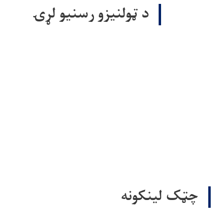
د ټولنيزو رسنيو لړۍ
چټک لینکونه