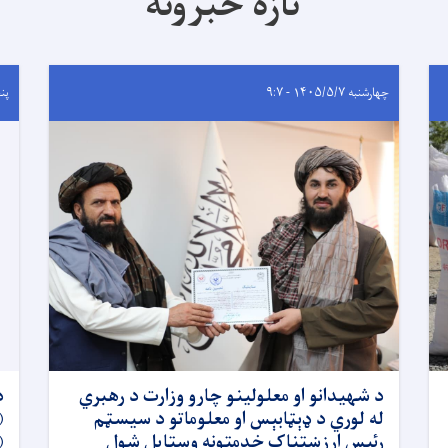
تازه خبرونه
چهارشنبه ۱۴۰۵/۵/۷ - ۹:۷
پنجشنب
د شهیدانو او معلولینو چارو وزارت د رهبري
د
له لوري د ډېټابېس او معلوماتو د سیسټم
رئیس ارزښتناک خدمتونه وستایل شول