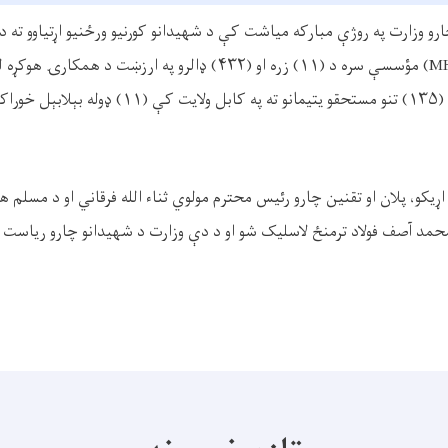
چارو وزارت په روژې مبارکه میاشت کې د شهیدانو کورنیو ورځنیو اړتیاوو ته 
MH
مؤسسې سره د (
۱۱)
زره او (
۴۳۲)
ډالرو په ارزښت د همکارۍ هوکړه 
(
۱۳۵)
تنو مستحقو یتیمانو ته په کابل ولایت کې (
۱۱)
ډوله بېلابېل خورا
اړیکو، پلان او تقنین چارو رئيس محترم مولوي ثناء الله فرقاني او د مسلم هند
د آصف فولاد ترمنځ لاسلیک شو او د دې وزارت د شهیدانو چارو ریاست 