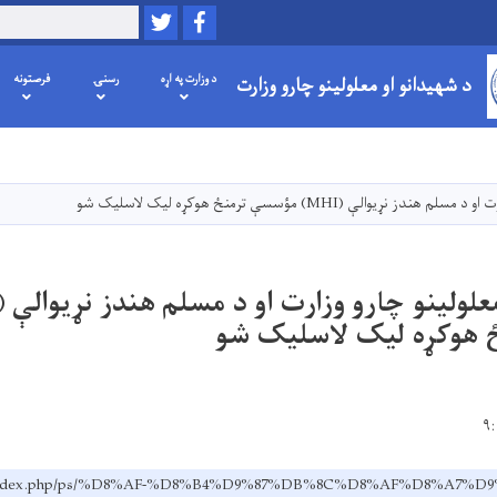
Twitter
Facebook
لټون
د شهیدانو او معلولینو چارو وزارت
د وزارت په اړه
رسنۍ
فرصتونه
اصلي
منځپانګه
دانګل
ړیوالې (MHI) مؤسسې ترمنځ هوکړه لیک لاسلیک شو
هوکړه لیک لاسلیک شو
v.af/index.php/ps/%D8%AF-%D8%B4%D9%87%DB%8C%D8%AF%D