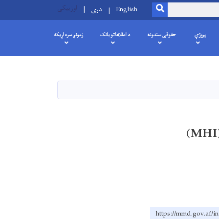
اوزبیکی
SEARCH
English
دری
پروژې
حقوقی سندونه
د اطلاعاتو بانک
زمونږ سره اړیکه
د شهیدانو او معلولینو چارو وزارت او د مسلم هندز نړیوالې (MHI)
https://mmd.go