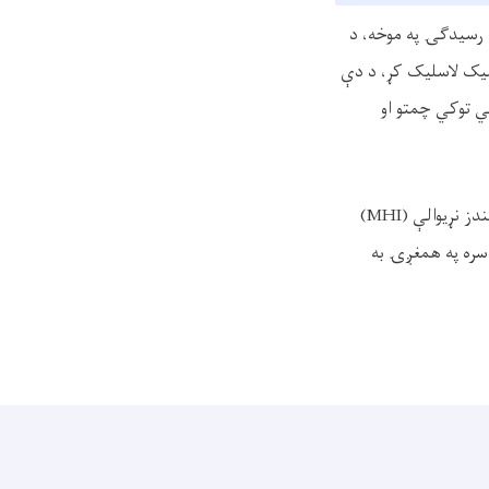
د رسیدګۍ په موخه، د
لیک لاسلیک کړ، د دې
کي توکي چمتو او
‌ز نړیوالې (
MHI)
سره په همغږۍ به