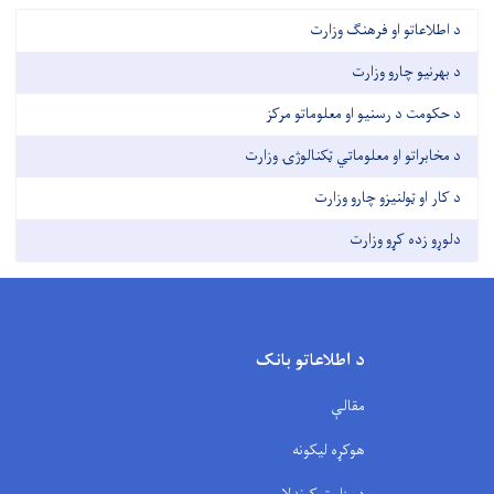
د اطلاعاتو او فرهنګ وزارت
د بهرنیو چارو وزارت
د حکومت د رسنیو او معلوماتو مرکز
د مخابراتو او معلوماتي ټکنالوژۍ وزارت
د کار او ټولنیزو چارو وزارت
دلوړو زده کړو وزارت
د اطلاعاتو بانک
مقالې
هوکړه لیکونه