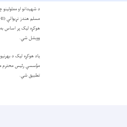
د شهیدانو او معلولینو 
مسلم هند‌ز نړیوالې (
I)
هوکړه لیک پر اساس به 
ووېشل شي.
یاد هوکړه لیک د بهرنیو 
مؤسسې رئیس محترم محم
تطبیق شي.