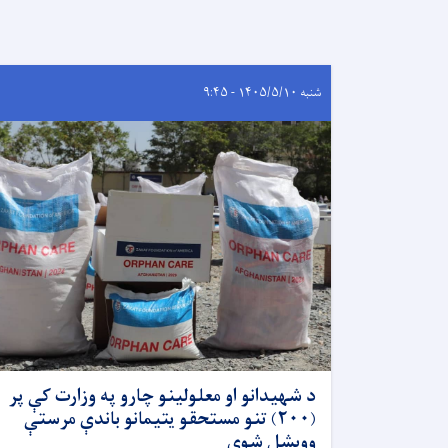
شنبه ۱۴۰۵/۵/۱۰ - ۹:۴۵
د شهیدانو او معلولینو چارو په وزارت کې پر
(۲۰۰) تنو مستحقو یتیمانو باندې مرستې
ووېشل شوې