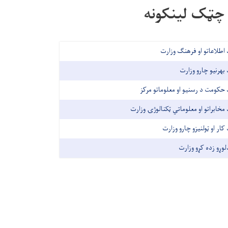
چټک لینکونه
 اطلاعاتو او فرهنګ وزارت
 بهرنیو چارو وزارت
 حکومت د رسنیو او معلوماتو مرکز
 مخابراتو او معلوماتي ټکنالوژۍ وزارت
 کار او ټولنیزو چارو وزارت
لوړو زده کړو وزارت