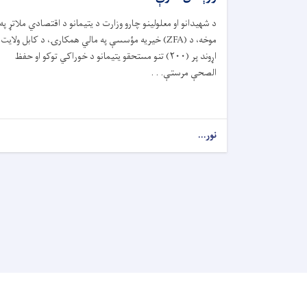
د شهیدانو او معلولینو چارو وزارت د یتیمانو د اقتصادي ملاتړ په
موخه، د (
ZFA)
خیریه مؤسسې په مالي همکارۍ، د کابل ولایت
اړوند پر (
۲۰۰)
تنو مستحقو یتیمانو د خوراکي توکو او حفظ
‌الصحې مرستې. . .
نور...