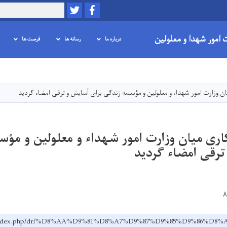
Twitter
Facebook
Search
ت امور شهدا و معلولین
درباره ما
رسانه ها
فرصت ها
Skip
to
main
ن وزارت امور شهداء و معلولین و مؤسسه زندگی برای آسایش و ترقی امضاء گردید
content
اری میان وزارت امور شهداء و معلولین و مؤ
ترقی امضاء گردید
v.af/index.php/dr/%D8%AA%D9%81%D8%A7%D9%87%D9%85%D