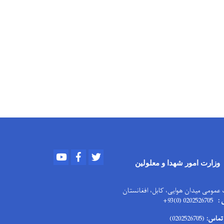
Youtube
Facebook
Twitter
وزارت امور
شهدا و معلولین
مومی میدان هوایی، کابل، افغانستان
 :
0202526705 (0)93+
 تماس:
(0202526705)