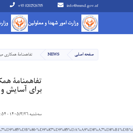
+93 0202526705
info@mmd.gov.af
Main navigation
وزارت امور شهدا و معلولین
وزار
صفحه اصلی
NEWS
تفاهمنامۀ همکاری میا
تفاهمنامۀ همک
برای آسایش و 
سه‌شنبه ۱۴۰۵/۳/۲۶ - ۸:۵۴
9%86%D8%A7%D9%85%DB%80-%D9%87%D9%85%DA%A9%D8%A7%D8