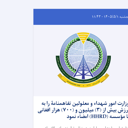
ه ۱۴۰۵/۵/۱ - ۱۱:۴۳
زارت امور شهداء و معلولین تفاهمنامۀ را به
ارزش بیش از (۳) میلیون و (۷۰۰) هزار افغانی
 مؤسسه (HHRD) امضاء نمود