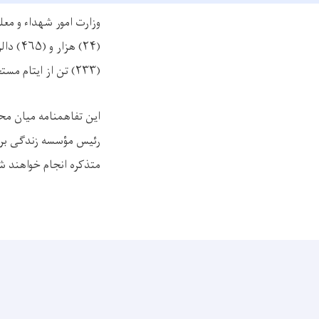
وزارت امور شهداء و مع
(
۲۴)
هزار و (
۴۶۵)
دال
(
۲۳۳)
تن از ایتام مستح
این تفاهمنامه میان محت
رئیس مؤسسه زندگی برا
متذکره انجام خواهند ش