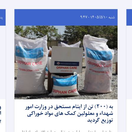
شنبه ۱۴۰۵/۵/۱۰ - ۹:۴۷
پنجشنب
به (۲۰۰) تن از ایتام مستحق در وزارت امور
و
شهداء و معلولین کمک های مواد خوراکی
توزیع گردید
با