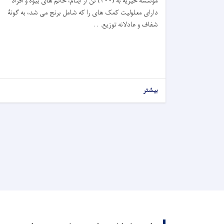
مؤسسه خیریه به (
۴۰۰)
تن از ایتام، خانم های بیوه و افراد
دارای معلولیت کمک های را که شامل برنج می شد، به گونۀ
شفاف و عادلانه توزیع. . .
بیشتر