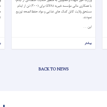
وزارت امور شهداء و معلولین به ‌منظور حمایت اقتصادی از ایتام،
و
با همکاری مالی مؤسسه خیریه (
ZFA)
برای (
۲۰۰)
تن از ایتام
خ
مستحق ولایت کابل کمک ‌های غذایی و مواد حفظ‌الصحه توزیع
ه
نمودند.
ت
این. . .
بیشتر
ب
BACK TO NEWS