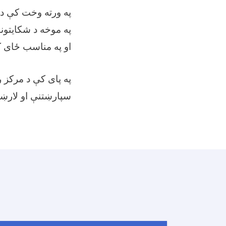
په ورته وخت کې د 
په موخه د شکایتونو
او په مناسب ځای
په پای کې د مرکز ر
سپارښتنې او لار