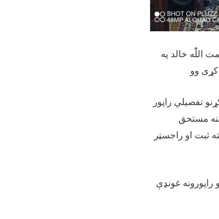
 اللّٰه خالد په
کړی وو
.
ړنو تفصيلي راپور
نه مستحق
ته ثبت او راجسټر
 راپورونه غونډې