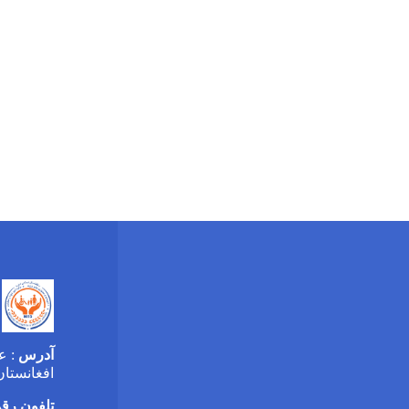
آدرس
: ع
افغان
تلفون رقم