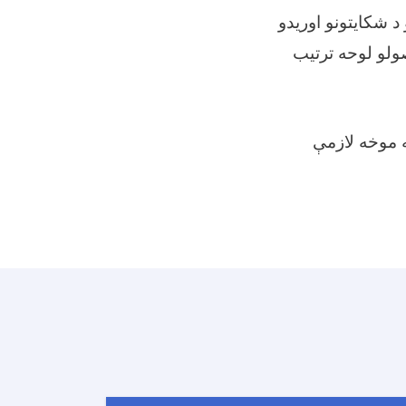
 شکایتونو اوریدو
صولو لوحه ترتيب
ه موخه لازمې