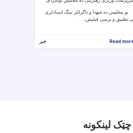
رپرست وزیری رهبریتی ده مجلیس اوتکزدی
.
بو مجلیس ده شهدا و ناگرانلر نینگ اسنادلری
ی تطبیق و برسی قیلیش،. . .
Read mor
about
خبر
شهدا
و
ناگرانلر
نینگ
رهبریتی
بوییچه
مجلیس
اوتکزدی
چټک لینکونه