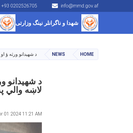
+93 0202526705
info@mmd.gov.af
Main navigation
شهدا و ناگرانلر نینگ وزارتی
HOME
NEWS
د شهيدانو ورثه ؤ او
د شهيدانو ور
لاښه والي پ
pr 01 2024 11:21 AM