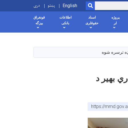
پښتو
دری
SEARCH
English
پروژه
اسناد
اطلاعات
قونغراق
لر
حقوقلری
بانکی
بیزگه
نډه ترسره شوه
ري بهیر د
https://mmd.gov.