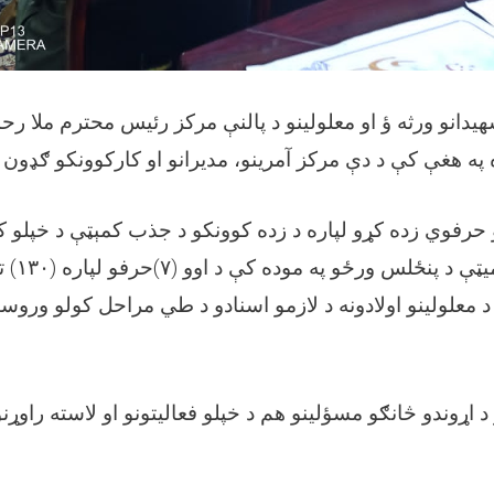
يدانو ورثه ؤ او معلولينو د پالنې مرکز رئيس محترم ملا رحمت
 هغې کې د دې مرکز آمرينو، مديرانو او کارکوونکو ګډون 
 حرفوي زده کړو لپاره د زده کوونکو د جذب کمېټې د خپلو ک
یټې د پنځلس ورځو په موده کې د اوو (
۷)
حرفو لپاره (
۱۳۰)
ت
 د معلولينو اولادونه د لازمو اسنادو د طي مراحل کولو وروس
اړوندو څانګو مسؤلينو هم د خپلو فعاليتونو او لاسته راوړنو