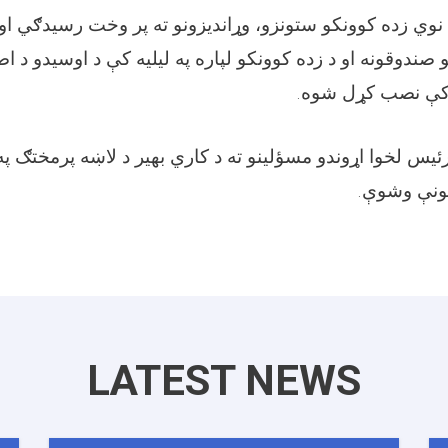
نوي زده کوونکو ستونزو، وړاندیزونو ته پر وخت رسیدګي او د
 صندوقونه او د زده کوونکو لپاره په ليليه کې د اوسيدو د ا
 کې نصب کړل شوه
.
ئيس لخوا اړوندو مسؤلينو ته د کاري بهیر د لاښه پرمختګ پ
ښونې وشوې
.
LATEST NEWS