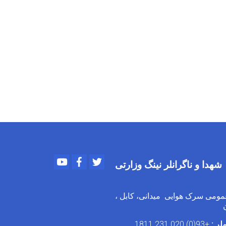
Youtube
Facebook
Twitter
شهدا و ناگرانلر نینگ وزارتی
مومی سرک هوایی میدانی، کابل ،
ستان
لر :
+93(0) 020 231 1811