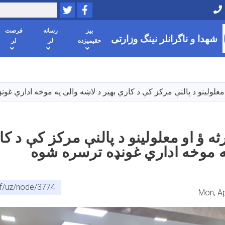
Twitter
Facebook
Search
بیز
رسانه
فرصت
شهدا و ناگرانلر نینگ وزارتی
حقیمیزده
لر
لر
Skip
to
main
 معلولينو د پالنې مرکز کې د کاري بهیر د لاښه والي په موخه اداري غو
content
ثه ؤ او معلولينو د پالنې مرکز کې د کا
ه موخه اداري غونډه ترسره شوه
af/uz/node/3774
Mon, A