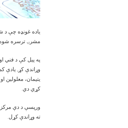
یاده غونډه چې د شه
مشرۍ ترسره شوه په
په پیل کې د فني او
وړاندې کړ, یادې کم
يتيمان، معلولين او
کړي دي
.
ورپسې د دې مرکز د 
ته وړاندې کړل
.