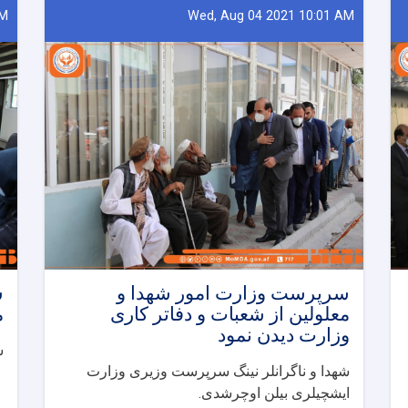
AM
Wed, Aug 04 2021 10:01 AM
سرپرست وزارت امور شهدا و
ش
معلولین از شعبات و دفاتر کاری
م
وزارت دیدن نمود
شنب
شهدا و ناگرانلر نینگ سرپرست وزیری وزارت
ایشچیلری بیلن اوچرشدی
.