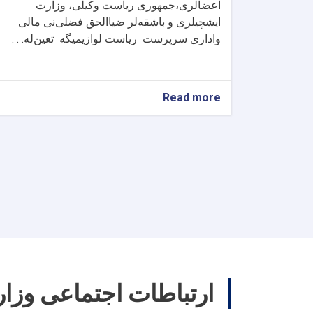
اعضالری،جمهوری ریاست وکیلی، وزارت
ایشچیلری و باشقه‌لر ضیاالحق فضلی‌نی مالی
واداری سرپرست ریاست لوازیمیگه تعین‌له. . .
about
Read more
شهدا
و
ناگرانلر
نینگ
سرپرست
وزیری
وزارت
مالی
واداری
ریاست
لوازیمنی
تعیین‌له‌دی
ارتباطات اجتماعی وزا