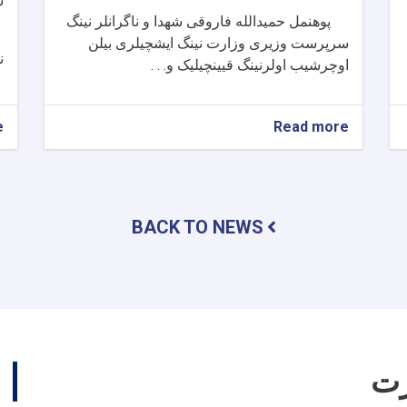
س
پوهنمل حمیدالله فاروقی شهدا و ناگرانلر نینگ
سرپرست وزیری وزارت نینگ ایشچیلری بیلن
ن
اوچرشیب اولرنینگ قیینچیلیک و. . .
e
about
Read more
سرپرست
وزارت
امور
شهدا
و
BACK TO NEWS
معلولین
از
شعبات
و
دفاتر
کاری
وزارت
دیدن
رت
نمود