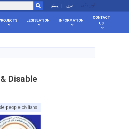
اوزبیکی
دری
پښتو
SEARCH
CONTACT
PROJECTS
LEGISLATION
INFORMATION
US
 & Disable
le-people-civilians