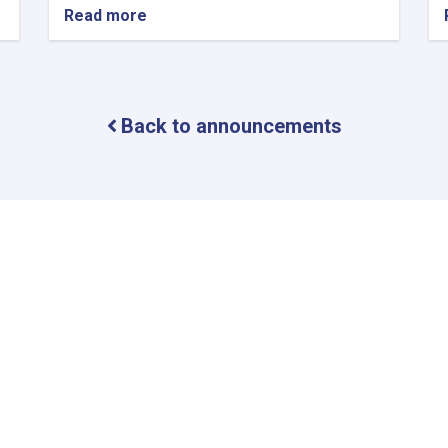
Read more
about
Bachelor
scholarships
for
Heirs
of
Back to announcements
Martyrs
&
Disable
people
(Civilians)