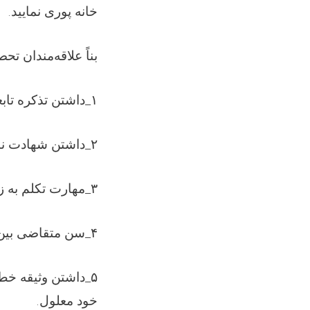
.
خانه پوری نمایید
بناً علاقه‌مندان ت
داشتن تذکره تاب
_
۱
داشتن شهادت نا
_
۲
مهارت تکلم به ز
_
۳
سن متقاضی بی
_
۴
داشتن وثیقه خط
_
۵
.
خود معلول