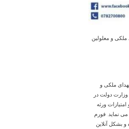
ملکی و معلولین
دای ملکی و
وزارت دولت در
امتیازات ورثه
می نماید. فورم
و بشکل آنلاین