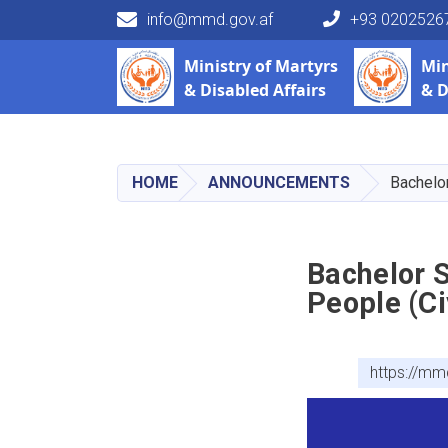
info@mmd.gov.af
+93 0202526
Main navigation
Ministry of
Martyrs
Min
& Disabled Affairs
& D
HOME
ANNOUNCEMENTS
Bachelor
Bachelor S
People (Ci
https://mm