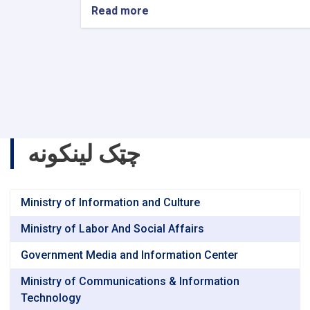
Read more
about
Examination
of
Scholarships
and
Completion
Processes
Submitted
to
the
چټک لینکونه
MHE
Ministry of Information and Culture
Ministry of Labor And Social Affairs
Government Media and Information Center
Ministry of Communications & Information
Technology