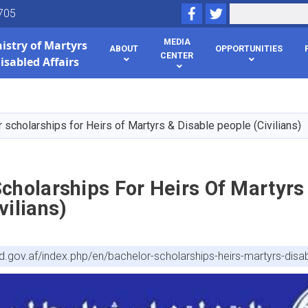
Facebook
Twitter
Search
705
MEDIA
istry of
Martyrs
ABOUT
OPPORTUNITIES
CENTER
isabled Affairs
Skip
to
main
 scholarships for Heirs of Martyrs & Disable people (Civilians)
content
cholarships For Heirs Of Martyrs
vilians)
d.gov.af/index.php/en/bachelor-scholarships-heirs-martyrs-disab