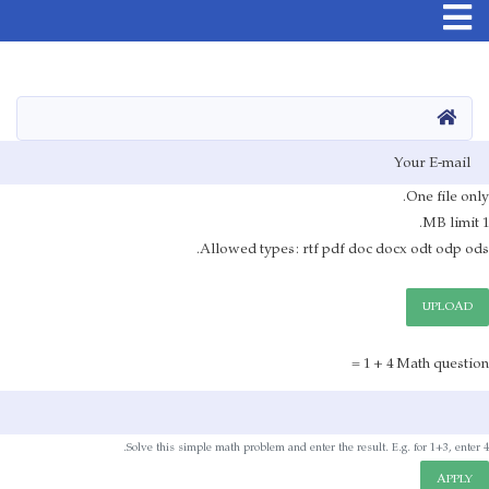
اصلي
منځپانګه
دانګل
کور
E-mai
Fil
One file only.
1 MB limit.
Allowed types: rtf pdf doc docx odt odp ods.
UPLOAD
4 + 1 =
Math question
Solve this simple math problem and enter the result. E.g. for 1+3, enter 4.
APPLY