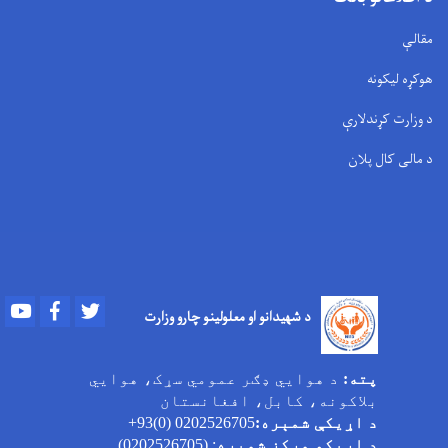
مقالې
هوکړه لیکونه
د وزارت کړندلارې
د مالی کال پلان
Youtube
Facebook
Twitter
د شهیدانو او معلولینو چارو وزارت
پته:
د هوایي ډګر عمومي سړک، هوایي
بلاکونه، کابل، افغانستان
د اړیکې شمېره:
0202526705 (0)93+
د اړیکو مرکز شمېره
: (0202526705)