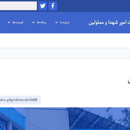
Twitter
Facebook
Search
ت امور شهدا و معلولین
درباره ما
رسانه ها
فرصت ها
Skip
to
main
content
ndex.php/dr/node/6408