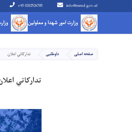
+93 0202526705
info@mmd.gov.af
Main navigation
وزارت امور شهدا و معلولین
وزار
صفحه اصلی
داوطلبی
تدارکاتي اعلان
تدارکاتي اعلان