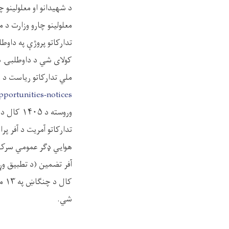
د شهیدانو او معلولینو چ
تدارکاتو پروژې په داو
کولای شي د داوطلبۍ شر
ملي تدارکاتو ریاست د و
pportunities-notices
تدارکاتو آمریت د آفر پ
هوایي ډګر عمومي سرک ته
شي.