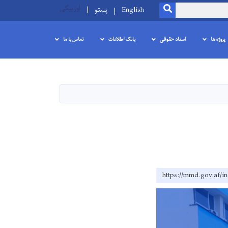
اوزبیکی
SEARCH
English
پښتو
پروژه ها
اسناد حقوقی
بانک اطلاعات
تماس با ما
https://mmd.gov.af/i