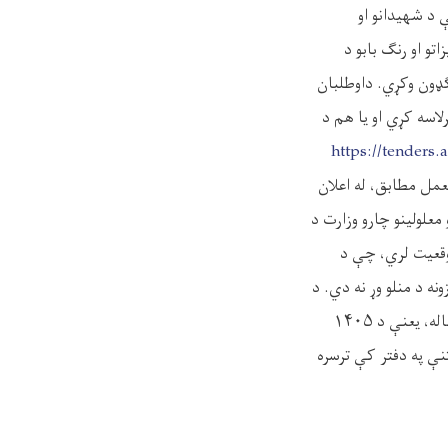
ې د شهیدانو او
نالوژۍ او چاپ ماشینونو د اړتیا وړ (۲۹) قلمه تجهیزاتو او رنګ بابو د
ډون وکړي. داوطلبان
اسه کړي او یا هم د
https://tenders.
لعمل مطابق، له اعلان
تر ۱۰:۰۰ بجو پورې د شهیدانو او معلولینو چارو وزارت د
موقعیت لري، چې د
ه د منلو وړ نه دي. د
آفر تضمین (د تطبیق وړ نه دی) د آفرونو پرانیستنې غونډه به د وړاندیزونو د سپارلو نېټې سره هم مهاله، یعنې د ۱۴۰۵
 د آفرونو د پرانیستنې په دفتر کې ترسره