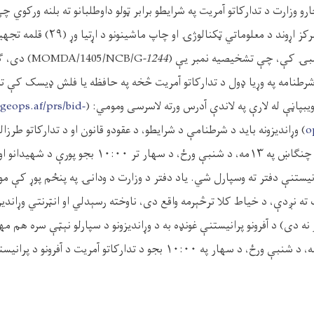
ارو وزارت د تدارکاتو آمریت په شرایطو برابر ټولو داوطلبانو ته بلنه ورکوي چ
معلولینو چارو وزارت د مرکز اړوند د معلوماتي ټک
طلبۍ کې، چې تشخیصیه نمبر یې (
-1244
MOMDA/1405/NCB/G
) دی، ګ
طنامه په وړیا ډول د تدارکاتو آمریت څخه په حافظه یا فلش ډیسک کې ترل
یبپاڼې له لارې په لاندې آدرس ورته لاسرسی ومومي: (
ageops.af/prs/bid-
o
) وړاندیزونه باید د شرطنامې د شرایطو، د عقودو قانون او د تدارکاتو طرزا
وروسته د ۱۴۰۵ کال د چنګاښ په ۱۳مه، د شنبې ورځ، د سهار 
رانیستنې دفتر ته وسپارل شي. یاد دفتر د وزارت د ودانۍ په پنځم پوړ کې 
 نږدې، د خیاط کلا ترڅېرمه واقع دی، ناوخته رسېدلي او انټرنتي وړاندیزون
کال د چنګاښ په ۱۳ مه، د شنبې ورځ، د سهار په ۱۰:۰۰ بجو د تدارکاتو آمریت